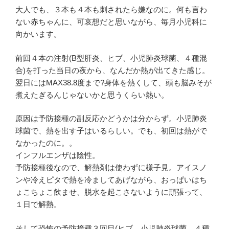
大人でも、３本も４本も刺されたら嫌なのに。何も言わ
ない赤ちゃんに、可哀想だと思いながら、毎月小児科に
向かいます。
前回４本の注射(B型肝炎、ヒブ、小児肺炎球菌、４種混
合)を打った当日の夜から、なんだか熱が出てきた感じ。
翌日にはMAX38.8度まで?身体を熱くして、頭も脳みそが
煮えたぎるんじゃないかと思うくらい熱い。
原因は予防接種の副反応かどうかは分からず。小児肺炎
球菌で、熱を出す子はいるらしい。でも、初回は熱がで
なかったのに。。
インフルエンザは陰性。
予防接種後なので、解熱剤は使わずに様子見。アイスノ
ンや冷えピタで熱を冷ましてあげながら、おっぱいはち
ょこちょこ飲ませ、脱水を起こさないように頑張って、
１日で解熱。
そして恐怖の予防接種３回目(ヒブ、小児肺炎球菌、４種