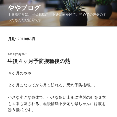
コ
ややブログ
ン
３６歳初産婦。甲状腺疾患、不妊治療を経て、初めての妊娠のす
テ
ったもんだな記録です
ン
ツ
へ
月別: 2019年3月
ス
キ
ッ
投
2019年3月29日
プ
稿
生後４ヶ月予防接種後の熱
日:
４ヶ月のやや
２ヶ月になってから月１訪れる、恐怖予防接種。。
小さな小さな身体で、小さな短い上腕に注射の針を３本
も４本も刺される、産後情緒不安定な母ちゃんには涙を
誘う儀式です。