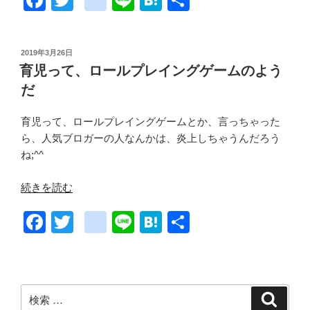
F
T
g
Li
H
共
a
wi
o
n
at
有
c
tt
o
e
e
投
2019年3月26日
e
er
gl
n
稿
育児って、ロールプレイングゲームのよう
日:
b
e
a
だ
o
_
育児って、ロールプレイングゲームとか、言っちゃった
o
b
ら、人気ブロガーの人なんかは、炎上しちゃうんだろう
k
o
ね;^^
o
“育
続きを読む
k
児
m
F
T
g
Li
H
共
っ
て、
ar
a
wi
o
n
at
有
ロ
ks
c
tt
o
e
e
ー
e
er
gl
n
ル
検
検
プ
索
索: