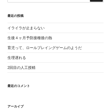
b
e
a
レ
o
_
イ
o
b
ン
最近の投稿
グ
k
o
ゲ
イライラが止まらない
o
ー
k
生後４ヶ月予防接種後の熱
ム
の
m
育児って、ロールプレイングゲームのようだ
よ
ar
う
生理遅れる
ks
だ”
2回目の人工授精
の
最近のコメント
アーカイブ